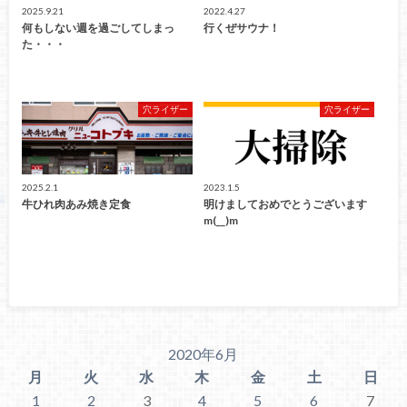
2025.9.21
2022.4.27
何もしない週を過ごしてしまっ
行くぜサウナ！
た・・・
穴ライザー
穴ライザー
2025.2.1
2023.1.5
牛ひれ肉あみ焼き定食
明けましておめでとうございます
m(__)m
2020年6月
月
火
水
木
金
土
日
1
2
3
4
5
6
7