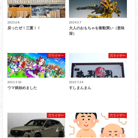
2023.6.8
2024.3.7
戻ったぜ！三重！！
大人のおもちゃを衝動買い（意味
深）
穴ライザー
穴ライザー
2021.3.10
2023.7.24
ウマ娘始めました
すしまんまん
穴ライザー
穴ライザー