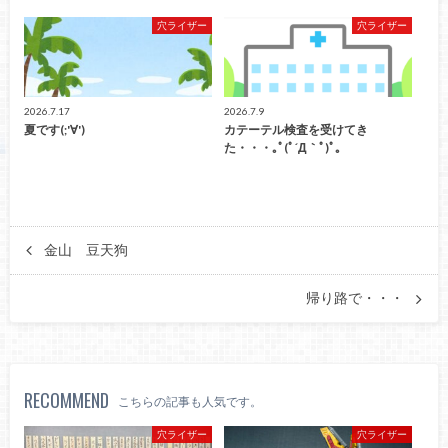
穴ライザー
穴ライザー
2026.7.17
2026.7.9
夏です(;'∀')
カテーテル検査を受けてき
た・・・｡ﾟ(ﾟ´Д｀ﾟ)ﾟ｡
金山 豆天狗
帰り路で・・・
RECOMMEND
こちらの記事も人気です。
穴ライザー
穴ライザー