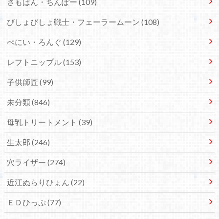
さもはん・ちんぽー
(109)
びしょびしょ戦士・フェーラームーン
(108)
ぺにい・ろんぐ
(129)
レフトニップル
(153)
子供師匠
(99)
未分類
(846)
母乳トリートメント
(39)
生太郎
(246)
穴ライザー
(274)
近江ぬらりひょん
(22)
ＥＤひっぷ
(77)