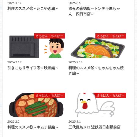
2025.1.17
2025.3.6
料理のススメ⑪～たこやき編～
深夜の背徳飯～トンテキ屋ちゃ
ん 四日市店～
さもはん・ちんぽー
さもはん・ちんぽー
2024.7.19
2025.2.18
引きこもりライフ⑧～映画編～
料理のススメ⑭～ちゃんちゃん焼
き編～
さもはん・ちんぽー
さもはん・ちんぽー
2025.2.2
2025.9.1
料理のススメ⑬～キムチ鍋編～
三代目鳥メロ 近鉄四日市駅前店