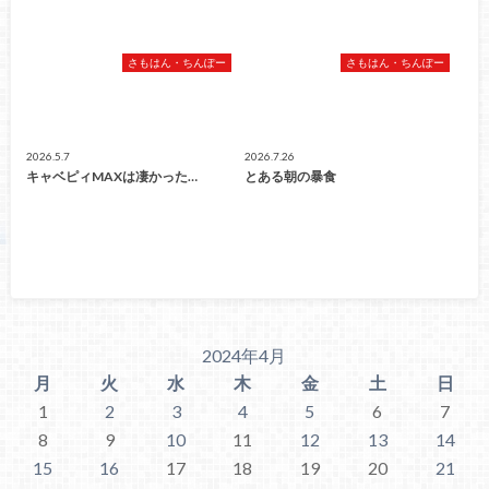
さもはん・ちんぽー
さもはん・ちんぽー
2026.5.7
2026.7.26
キャベピィMAXは凄かった…
とある朝の暴食
2024年4月
月
火
水
木
金
土
日
1
2
3
4
5
6
7
8
9
10
11
12
13
14
15
16
17
18
19
20
21