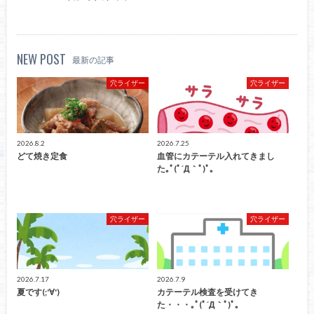
NEW POST
最新の記事
穴ライザー
穴ライザー
2026.8.2
2026.7.25
どて焼き定食
血管にカテーテル入れてきまし
た｡ﾟ(ﾟ´Д｀ﾟ)ﾟ｡
穴ライザー
穴ライザー
2026.7.17
2026.7.9
夏です(;'∀')
カテーテル検査を受けてき
た・・・｡ﾟ(ﾟ´Д｀ﾟ)ﾟ｡