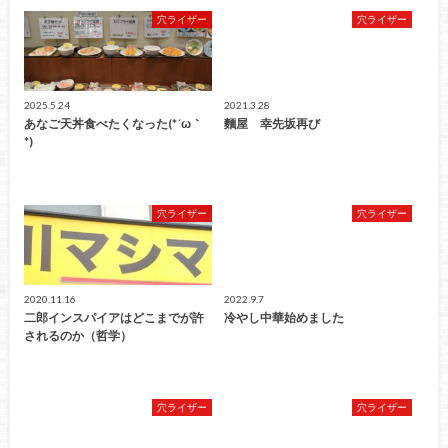
穴ライザー
穴ライザー
2025.5.24
2021.3.28
あなご天丼食べたくなった(*´ω｀
麵屋 幸先坂再び
*)
穴ライザー
穴ライザー
2020.11.16
2022.9.7
二郎インスパイアはどこまでが許
冷やし中華始めました
されるのか（哲学）
穴ライザー
穴ライザー