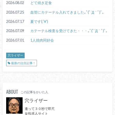
2026.08.02
どて焼き定食
2026.07.25
血管にカテーテル入れてきました｡ﾟ(ﾟ´Д｀ﾟ)ﾟ｡
2026.07.17
夏です(;’∀’)
2026.07.09
カテーテル検査を受けてきた・・・｡ﾟ(ﾟ´Д｀ﾟ)ﾟ｡
2026.07.01
1人焼肉同好会
穴ライザー
最新の注目記事！
ABOUT
この記事をかいた人
穴ライザー
逢って３０秒で即尺
女性求人サイト