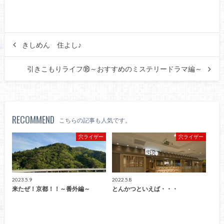
きしめん 住よし♪
引きこもりライフ⑱～おすすめのミステリードラマ編～
RECOMMEND
こちらの記事も人気です。
穴ライザー
穴ライザー
2023.5.9
2022.5.8
来たぜ！京都！！～番外編～
とんかつといえば・・・