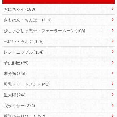
おにちゃん
(183)
さもはん・ちんぽー
(109)
びしょびしょ戦士・フェーラームーン
(108)
ぺにい・ろんぐ
(129)
レフトニップル
(154)
子供師匠
(99)
未分類
(846)
母乳トリートメント
(40)
生太郎
(246)
穴ライザー
(274)
近江ぬらりひょん
(22)