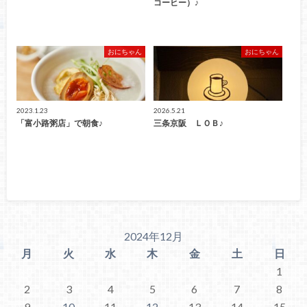
コーヒー）♪
おにちゃん
おにちゃん
2023.1.23
2026.5.21
「富小路粥店」で朝食♪
三条京阪 ＬＯＢ♪
2024年12月
月
火
水
木
金
土
日
1
2
3
4
5
6
7
8
9
10
11
12
13
14
15