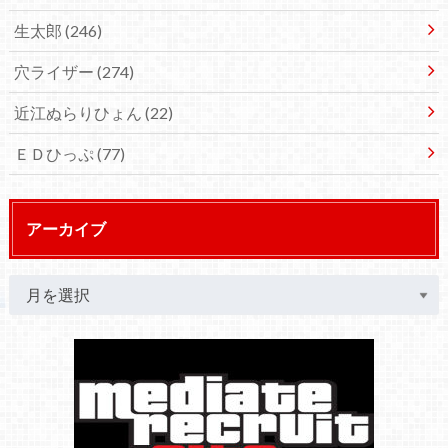
生太郎
(246)
穴ライザー
(274)
近江ぬらりひょん
(22)
ＥＤひっぷ
(77)
アーカイブ