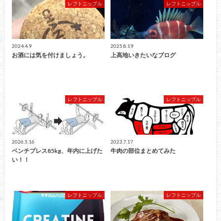
レフトニップル
レフトニップル
2024.4.9
2025.8.19
お酒には気を付けましょう。
上高地いきたいなブログ
レフトニップル
レフトニップル
2026.5.16
2023.7.17
ベンチプレス85kg、年内に上げた
牛肉の部位まとめてみた
い！！
レフトニップル
レフトニップル