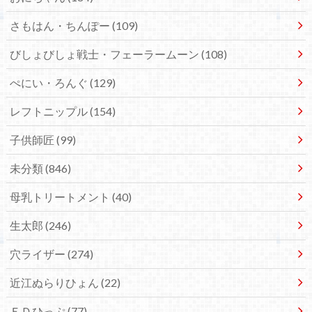
さもはん・ちんぽー
(109)
びしょびしょ戦士・フェーラームーン
(108)
ぺにい・ろんぐ
(129)
レフトニップル
(154)
子供師匠
(99)
未分類
(846)
母乳トリートメント
(40)
生太郎
(246)
穴ライザー
(274)
近江ぬらりひょん
(22)
ＥＤひっぷ
(77)