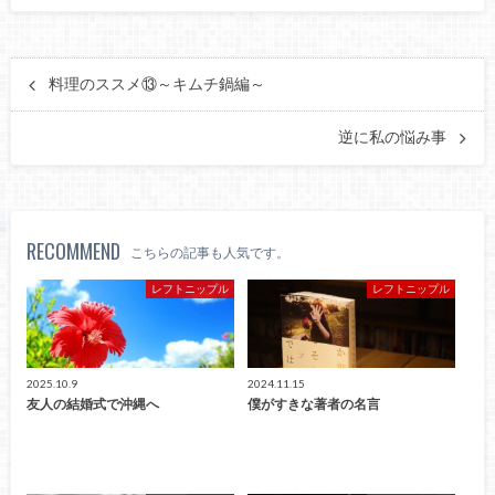
料理のススメ⑬～キムチ鍋編～
逆に私の悩み事
RECOMMEND
こちらの記事も人気です。
レフトニップル
レフトニップル
2025.10.9
2024.11.15
友人の結婚式で沖縄へ
僕がすきな著者の名言