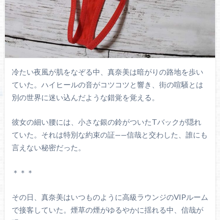
冷たい夜風が肌をなぞる中、真奈美は暗がりの路地を歩い
ていた。ハイヒールの音がコツコツと響き、街の喧騒とは
別の世界に迷い込んだような錯覚を覚える。
彼女の細い腰には、小さな銀の鈴がついたTバックが隠れ
ていた。それは特別な約束の証——信哉と交わした、誰にも
言えない秘密だった。
＊＊＊
その日、真奈美はいつものように高級ラウンジのVIPルーム
で接客していた。煙草の煙がゆるやかに揺れる中、信哉が