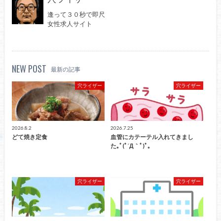
逢って３０秒で即尺
女性求人サイト
NEW POST
最新の記事
穴ライザー
穴ライザー
2026.8.2
2026.7.25
どて焼き定食
血管にカテーテル入れてきまし
た｡ﾟ(ﾟ´Д｀ﾟ)ﾟ｡
穴ライザー
穴ライザー