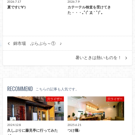
2026.7.17
2026.7.9
夏です(;'∀')
カテーテル検査を受けてき
た・・・｡ﾟ(ﾟ´Д｀ﾟ)ﾟ｡
錦市場 ぶらぶら～① ♪
暑いときは熱いものを！
RECOMMEND
こちらの記事も人気です。
穴ライザー
穴ライザー
2024.12.8
2025.6.21
久しぶりに藤見亭に行ってみた
つけ麺♪