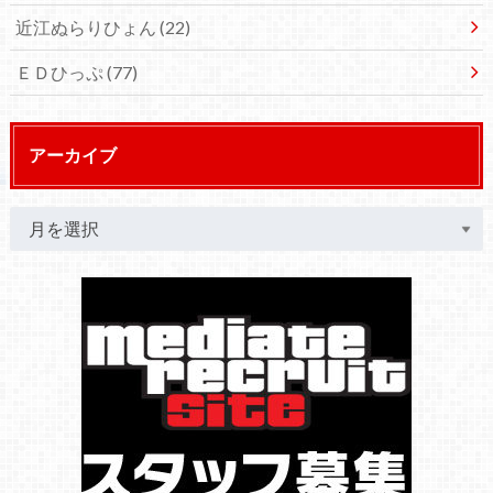
近江ぬらりひょん
(22)
ＥＤひっぷ
(77)
アーカイブ