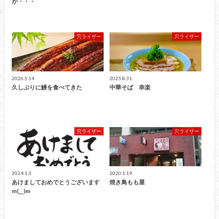
が・・・
穴ライザー
穴ライザー
2026.5.14
2025.8.31
久しぶりに鰻を食べてきた
中華そば 幸楽
穴ライザー
穴ライザー
2024.1.3
2020.1.19
あけましておめでとうございます
焼き鳥もも屋
m(__)m