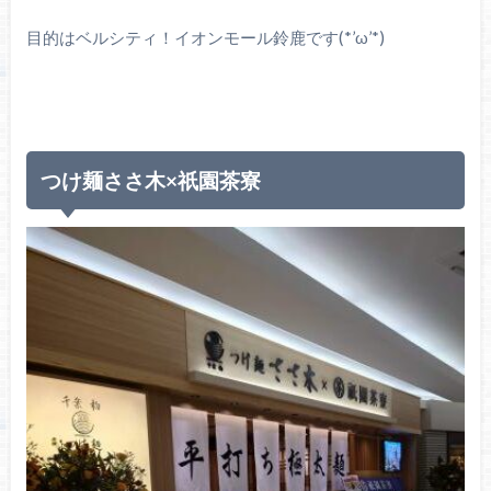
目的はベルシティ！イオンモール鈴鹿です(*’ω’*)
つけ麺ささ木×祇園茶寮