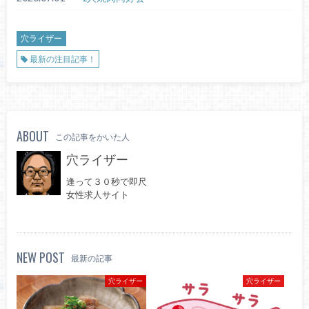
穴ライザー
最新の注目記事！
ABOUT
この記事をかいた人
穴ライザー
逢って３０秒で即尺
女性求人サイト
NEW POST
最新の記事
穴ライザー
穴ライザー