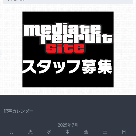
記事カレンダー
2025年7月
月
火
水
木
金
土
日