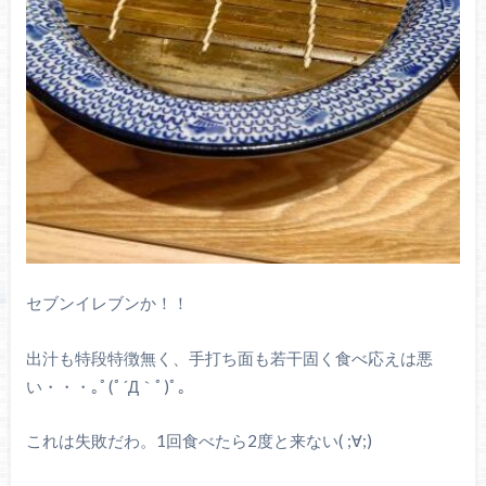
セブンイレブンか！！
出汁も特段特徴無く、手打ち面も若干固く食べ応えは悪
い・・・｡ﾟ(ﾟ´Д｀ﾟ)ﾟ｡
これは失敗だわ。1回食べたら2度と来ない( ;∀;)