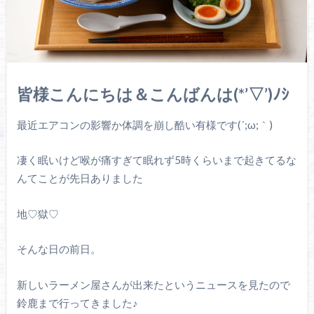
皆様こんにちは＆こんばんは(*’▽’)ﾉｼ
最近エアコンの影響か体調を崩し酷い有様です(´;ω;｀)
凄く眠いけど喉が痛すぎて眠れず5時くらいまで起きてるな
んてことが先日ありました
地♡獄♡
そんな日の前日。
新しいラーメン屋さんが出来たというニュースを見たので
鈴鹿まで行ってきました♪