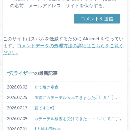
の名前、メールアドレス、サイトを保存する。
このサイトはスパムを低減するために Akismet を使ってい
ます。
コメントデータの処理方法の詳細はこちらをご覧く
ださい
。
穴ライザー
の最新記事
2026.08.02
どて焼き定食
2026.07.25
血管にカテーテル入れてきました｡ﾟ(ﾟ´Д｀ﾟ)ﾟ｡
2026.07.17
夏です(;’∀’)
2026.07.09
カテーテル検査を受けてきた・・・｡ﾟ(ﾟ´Д｀ﾟ)ﾟ｡
2026.07.01
1人焼肉同好会