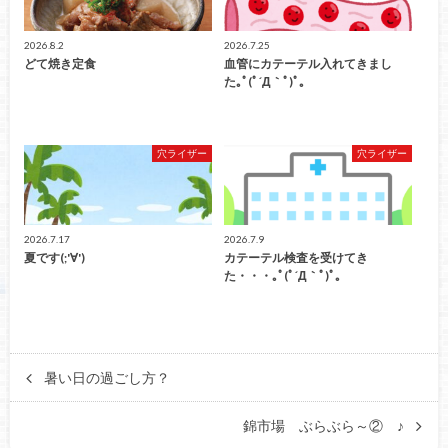
2026.8.2
2026.7.25
どて焼き定食
血管にカテーテル入れてきまし
た｡ﾟ(ﾟ´Д｀ﾟ)ﾟ｡
穴ライザー
穴ライザー
2026.7.17
2026.7.9
夏です(;'∀')
カテーテル検査を受けてき
た・・・｡ﾟ(ﾟ´Д｀ﾟ)ﾟ｡
暑い日の過ごし方？
錦市場 ぶらぶら～② ♪