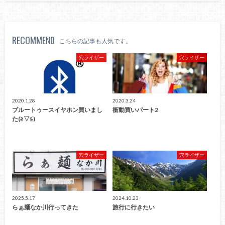
RECOMMEND
こちらの記事も人気です。
穴ライザー
穴ライザー
2020.1.28
2020.3.24
ブルートゥースイヤホン買いまし
衝動買いパート2
た(≧▽≦)
穴ライザー
穴ライザー
2025.5.17
2024.10.23
らぁ麺なか川行ってきた
旅行に行きたい