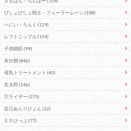
さもはん・ちんぽー
(109)
びしょびしょ戦士・フェーラームーン
(108)
ぺにい・ろんぐ
(129)
レフトニップル
(154)
子供師匠
(99)
未分類
(846)
母乳トリートメント
(40)
生太郎
(246)
穴ライザー
(275)
近江ぬらりひょん
(22)
ＥＤひっぷ
(77)