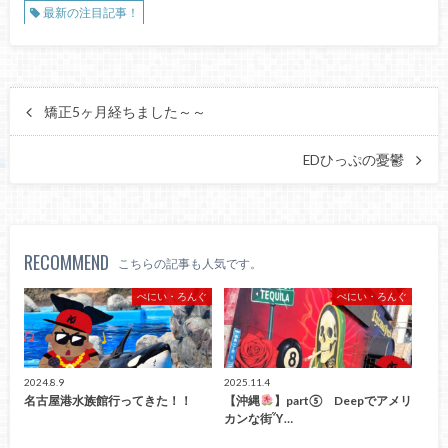
最新の注目記事！
矯正5ヶ月経ちました～～
EDひっぷの憂鬱
RECOMMEND
こちらの記事も人気です。
ぺにい・ろんぐ
ぺにい・ろんぐ
2024.8.9
2025.11.4
名古屋港水族館行ってきた！！
【沖縄
】part⑤ Deepでアメリ
カンな街Ὗ…