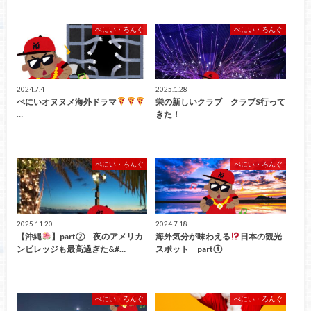
ぺにい・ろんぐ
ぺにい・ろんぐ
2024.7.4
2025.1.28
ぺにいオヌヌメ海外ドラマ
栄の新しいクラブ クラブS行って
…
きた！
ぺにい・ろんぐ
ぺにい・ろんぐ
2025.11.20
2024.7.18
【沖縄
】part⑦ 夜のアメリカ
海外気分が味わえる
日本の観光
ンビレッジも最高過ぎた&#…
スポット part①
ぺにい・ろんぐ
ぺにい・ろんぐ