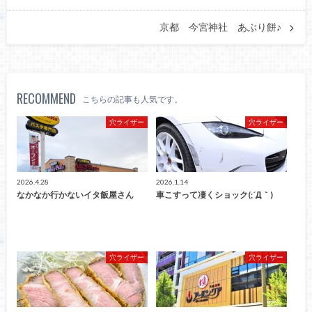
京都 今宮神社 あぶり餅♪
RECOMMEND
こちらの記事も人気です。
穴ライザー
穴ライザー
2026.4.28
2026.1.14
なかなか行かないイタ飯屋さん
車こすって凄くショック(;´Д｀)
穴ライザー
穴ライザー