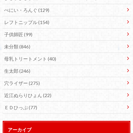
ぺにい・ろんぐ
(129)
レフトニップル
(154)
子供師匠
(99)
未分類
(846)
母乳トリートメント
(40)
生太郎
(246)
穴ライザー
(275)
近江ぬらりひょん
(22)
ＥＤひっぷ
(77)
アーカイブ