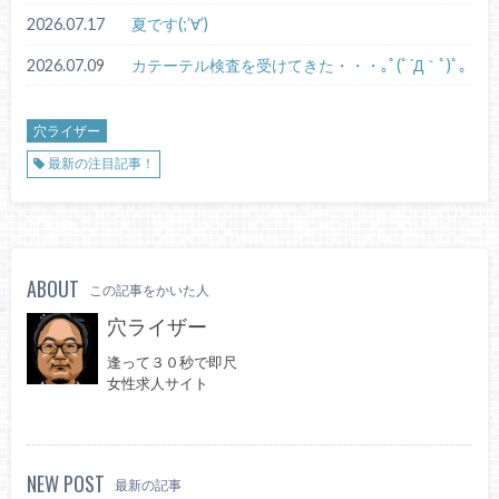
2026.07.17
夏です(;’∀’)
2026.07.09
カテーテル検査を受けてきた・・・｡ﾟ(ﾟ´Д｀ﾟ)ﾟ｡
穴ライザー
最新の注目記事！
ABOUT
この記事をかいた人
穴ライザー
逢って３０秒で即尺
女性求人サイト
NEW POST
最新の記事