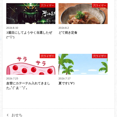
穴ライザー
穴ライザー
2026.8.10
2026.8.2
3週目にしてようやく当選したぜ
どて焼き定食
(*'▽')
穴ライザー
穴ライザー
2026.7.25
2026.7.17
血管にカテーテル入れてきまし
夏です(;'∀')
た｡ﾟ(ﾟ´Д｀ﾟ)ﾟ｡
おせち