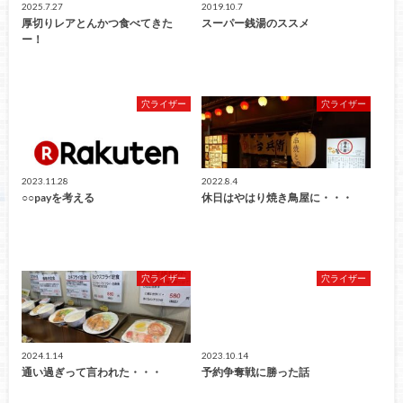
2025.7.27
2019.10.7
厚切りレアとんかつ食べてきた
スーパー銭湯のススメ
ー！
穴ライザー
穴ライザー
2023.11.28
2022.8.4
○○payを考える
休日はやはり焼き鳥屋に・・・
穴ライザー
穴ライザー
2024.1.14
2023.10.14
通い過ぎって言われた・・・
予約争奪戦に勝った話