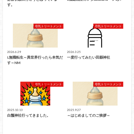
す。
母乳トリートメント
母乳トリートメント
2026.6.29
2026.3.25
L無職転生～異世界行ったら本気だ
一度行ってみたい田縣神社
す～NM
母乳トリートメント
母乳トリートメント
2025.10.13
2025.9.27
白鬚神社行ってきました。
～はじめましてのご挨拶～