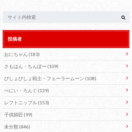
投稿者
おにちゃん
(183)
さもはん・ちんぽー
(109)
びしょびしょ戦士・フェーラームーン
(108)
ぺにい・ろんぐ
(129)
レフトニップル
(153)
子供師匠
(99)
未分類
(846)