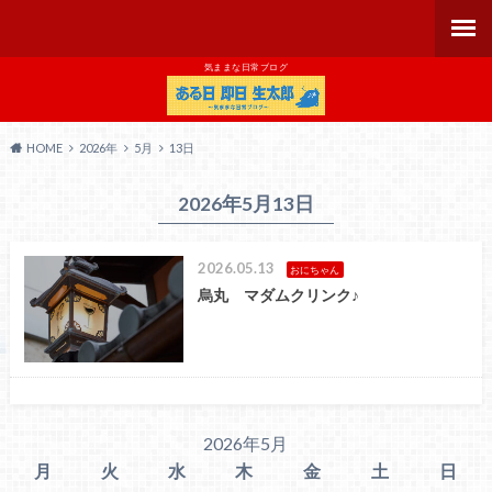
気ままな日常ブログ
HOME
2026年
5月
13日
2026年5月13日
2026.05.13
おにちゃん
烏丸 マダムクリンク♪
2026年5月
月
火
水
木
金
土
日