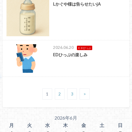
Lかぐや様は告らせたいjA
2026.06.20
ＥＤひっぷ
EDひっぷの楽しみ
1
2
3
>
2026年6月
月
火
水
木
金
土
日