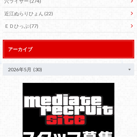
穴ライザー
(274)
近江ぬらりひょん
(22)
ＥＤひっぷ
(77)
アーカイブ