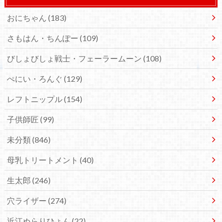
おにちゃん
(183)
さもはん・ちんぽー
(109)
びしょびしょ戦士・フェーラームーン
(108)
ぺにい・ろんぐ
(129)
レフトニップル
(154)
子供師匠
(99)
未分類
(846)
母乳トリートメント
(40)
生太郎
(246)
穴ライザー
(274)
近江ぬらりひょん
(22)