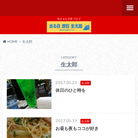
気ままな日常ブログ
HOME
生太郎
CATEGORY
生太郎
2017.05.23
生太郎
休日のひと時を
2017.05.19
生太郎
お昼も夜もココが好き