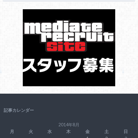
記事カレンダー
2014年8月
月
火
水
木
金
土
日