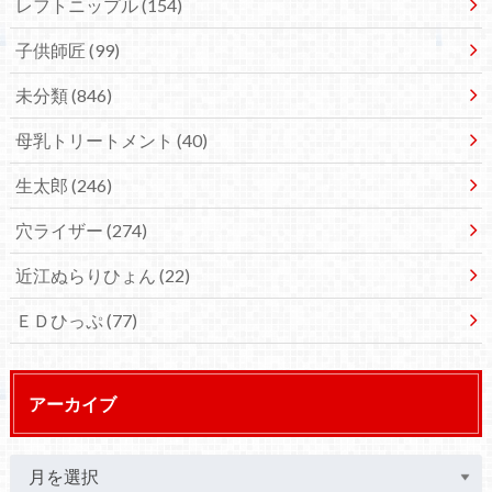
レフトニップル
(154)
子供師匠
(99)
未分類
(846)
母乳トリートメント
(40)
生太郎
(246)
穴ライザー
(274)
近江ぬらりひょん
(22)
ＥＤひっぷ
(77)
アーカイブ