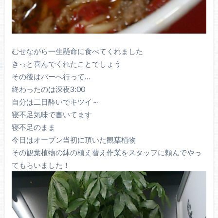
むせながら一生懸命に食べてくれました
きっと喜んでくれたことでしょう
その後はバーへ行って…
終わったのは深夜3:00
自分は二日酔いでキツイ～
寝不足気味で書いてます
寝不足のまま
今日はオープン当初に頂いた観葉植物
その観葉植物の鉢の植え替え作業をスタッフに頼んでやっ
てもらいました！