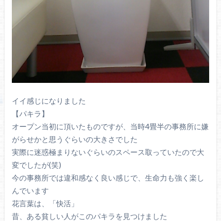
イイ感じになりました
【パキラ】
オープン当初に頂いたものですが、当時4畳半の事務所に嫌
がらせかと思うぐらいの大きさでした
実際に迷惑極まりないぐらいのスペース取っていたので大
変でしたが(笑)
今の事務所では違和感なく良い感じで、生命力も強く楽し
んでいます
花言葉は、「快活」
昔、ある貧しい人がこのパキラを見つけました