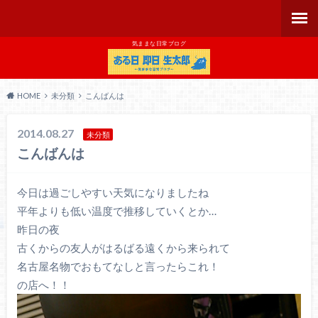
気ままな日常ブログ
HOME
未分類
こんばんは
2014.08.27
未分類
こんばんは
今日は過ごしやすい天気になりましたね
平年よりも低い温度で推移していくとか…
昨日の夜
古くからの友人がはるばる遠くから来られて
名古屋名物でおもてなしと言ったらこれ！
の店へ！！