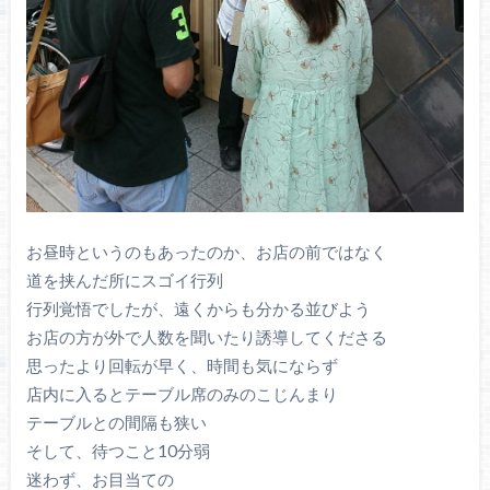
お昼時というのもあったのか、お店の前ではなく
道を挟んだ所にスゴイ行列
行列覚悟でしたが、遠くからも分かる並びよう
お店の方が外で人数を聞いたり誘導してくださる
思ったより回転が早く、時間も気にならず
店内に入るとテーブル席のみのこじんまり
テーブルとの間隔も狭い
そして、待つこと10分弱
迷わず、お目当ての