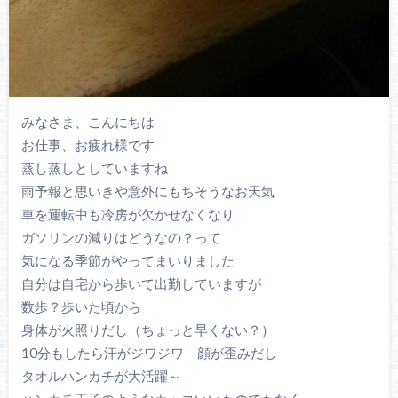
みなさま、こんにちは
お仕事、お疲れ様です
蒸し蒸しとしていますね
雨予報と思いきや意外にもちそうなお天気
車を運転中も冷房が欠かせなくなり
ガソリンの減りはどうなの？って
気になる季節がやってまいりました
自分は自宅から歩いて出勤していますが
数歩？歩いた頃から
身体が火照りだし（ちょっと早くない？）
10分もしたら汗がジワジワ 顔が歪みだし
タオルハンカチが大活躍～