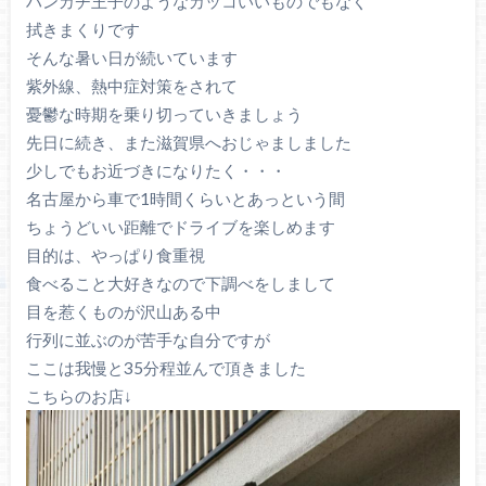
ハンカチ王子のようなカッコいいものでもなく
拭きまくりです
そんな暑い日が続いています
紫外線、熱中症対策をされて
憂鬱な時期を乗り切っていきましょう
先日に続き、また滋賀県へおじゃましました
少しでもお近づきになりたく・・・
名古屋から車で1時間くらいとあっという間
ちょうどいい距離でドライブを楽しめます
目的は、やっぱり食重視
食べること大好きなので下調べをしまして
目を惹くものが沢山ある中
行列に並ぶのが苦手な自分ですが
ここは我慢と35分程並んで頂きました
こちらのお店↓