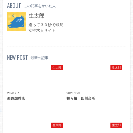
ABOUT
この記事をかいた人
生太郎
逢って３０秒で即尺
女性求人サイト
NEW POST
最新の記事
生太郎
生太郎
2020.2.7
2020.1.23
西原珈琲店
担々麺 四川台所
生太郎
生太郎