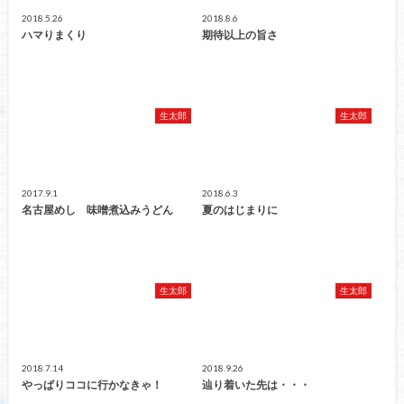
2018.5.26
2018.8.6
ハマりまくり
期待以上の旨さ
生太郎
生太郎
2017.9.1
2018.6.3
名古屋めし 味噌煮込みうどん
夏のはじまりに
生太郎
生太郎
2018.7.14
2018.9.26
やっぱりココに行かなきゃ！
辿り着いた先は・・・