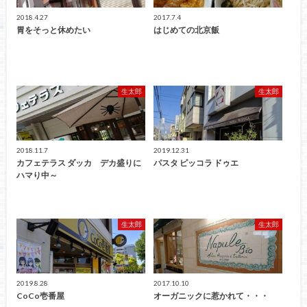
2018.4.27
2017.7.4
胃をそっと休めたい
はじめての北京飯
生太郎
生太郎
2018.11.7
2019.12.31
カフェテラス ダッカ デカ盛りに
パスタ ピッコラ ドゥエ
ハマり中～
生太郎
生太郎
2019.8.28
2017.10.10
CoCo壱番屋
オーガニックに惹かれて・・・