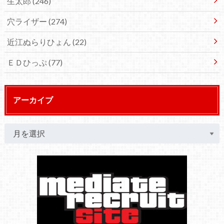
生太郎
(246)
穴ライザー
(274)
近江ぬらりひょん
(22)
ＥＤひっぷ
(77)
アーカイブ