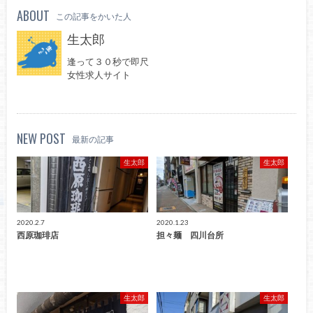
ABOUT
この記事をかいた人
生太郎
逢って３０秒で即尺
女性求人サイト
NEW POST
最新の記事
生太郎
生太郎
2020.2.7
2020.1.23
西原珈琲店
担々麺 四川台所
生太郎
生太郎