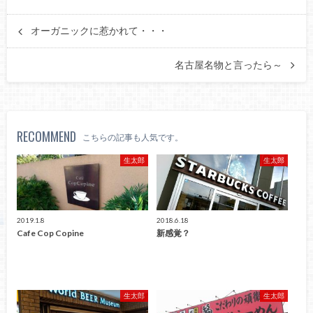
オーガニックに惹かれて・・・
名古屋名物と言ったら～
RECOMMEND
こちらの記事も人気です。
生太郎
生太郎
2019.1.8
2018.6.18
Cafe Cop Copine
新感覚？
生太郎
生太郎