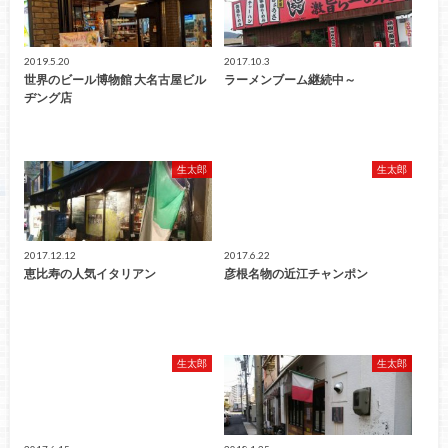
2019.5.20
2017.10.3
世界のビール博物館 大名古屋ビル
ラーメンブーム継続中～
ヂング店
生太郎
生太郎
2017.12.12
2017.6.22
恵比寿の人気イタリアン
彦根名物の近江チャンポン
生太郎
生太郎