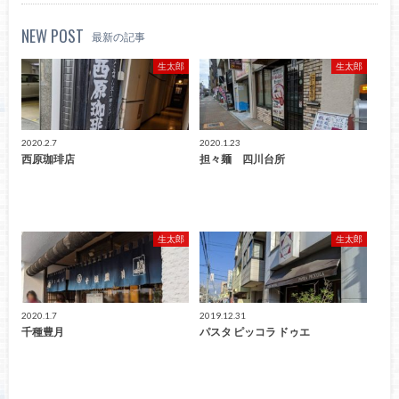
NEW POST
最新の記事
生太郎
生太郎
2020.2.7
2020.1.23
西原珈琲店
担々麺 四川台所
生太郎
生太郎
2020.1.7
2019.12.31
千種豊月
パスタ ピッコラ ドゥエ