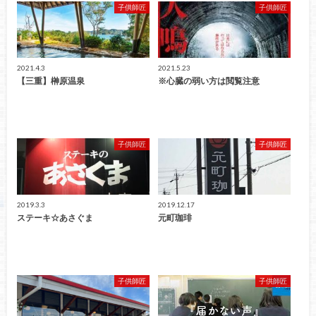
子供師匠
子供師匠
2021.4.3
2021.5.23
【三重】榊原温泉
※心臓の弱い方は閲覧注意
子供師匠
子供師匠
2019.3.3
2019.12.17
ステーキ☆あさぐま
元町珈琲
子供師匠
子供師匠