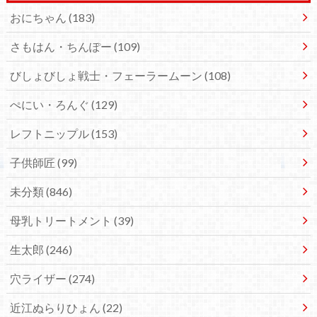
おにちゃん
(183)
さもはん・ちんぽー
(109)
びしょびしょ戦士・フェーラームーン
(108)
ぺにい・ろんぐ
(129)
レフトニップル
(153)
子供師匠
(99)
未分類
(846)
母乳トリートメント
(39)
生太郎
(246)
穴ライザー
(274)
近江ぬらりひょん
(22)