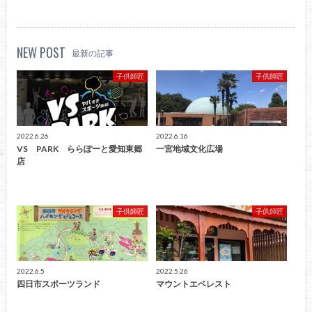
NEW POST
最新の記事
子供師匠
子供師匠
2022.6.26
2022.6.16
VS PARK ららぽーと愛知東郷
一宮地域文化広場
店
子供師匠
子供師匠
2022.6.5
2022.5.26
四日市スポーツランド
マウントエベレスト