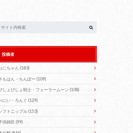
投稿者
おにちゃん
(183)
さもはん・ちんぽー
(109)
びしょびしょ戦士・フェーラームーン
(108)
ぺにい・ろんぐ
(129)
レフトニップル
(153)
子供師匠
(99)
未分類
(846)