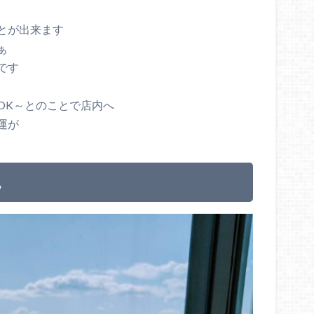
とが出来ます
ぁ
です
OK～とのことで店内へ
運が
色