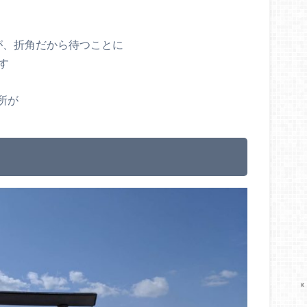
が、折角だから待つことに
す
所が
«