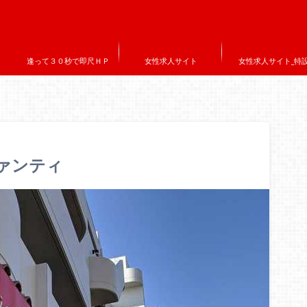
逢って３０秒で即尺ＨＰ
女性求人サイト
女性求人サイト_特
ヴァンティ