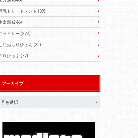
母乳トリートメント
(39)
生太郎
(246)
穴ライザー
(274)
近江ぬらりひょん
(22)
ＥＤひっぷ
(77)
アーカイブ