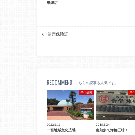
東郷店
健康保険証
RECOMMEND
こちらの記事も人気です。
子供師匠
子
2022.6.16
2018.8.24
一宮地域文化広場
南知多で海鮮三昧！