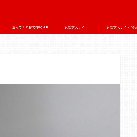
逢って３０秒で即尺ＨＰ
女性求人サイト
女性求人サイト_特