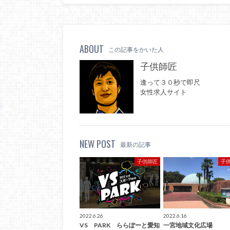
ABOUT
この記事をかいた人
子供師匠
逢って３０秒で即尺
女性求人サイト
NEW POST
最新の記事
子供師匠
子
2022.6.26
2022.6.16
VS PARK ららぽーと愛知
一宮地域文化広場