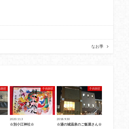
なお季
供師匠
子供師匠
子供師匠
2020.11.3
2018.9.30
☆別小江神社☆
☆湯の城温泉のご飯屋さん☆