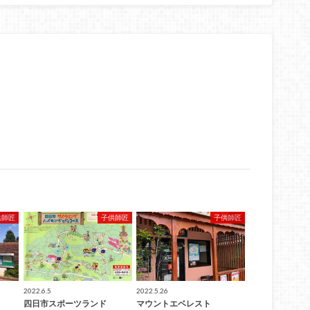
供師匠
子供師匠
子供師匠
2022.6.5
2022.5.26
四日市スポーツランド
マウントエベレスト