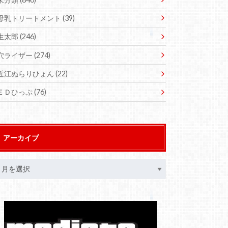
母乳トリートメント
(39)
生太郎
(246)
穴ライザー
(274)
近江ぬらりひょん
(22)
ＥＤひっぷ
(76)
アーカイブ