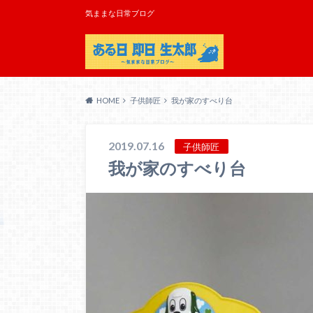
気ままな日常ブログ
HOME
子供師匠
我が家のすべり台
2019.07.16
子供師匠
我が家のすべり台