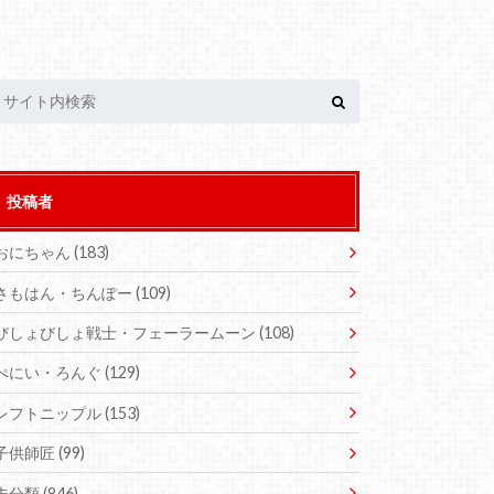
投稿者
おにちゃん
(183)
さもはん・ちんぽー
(109)
びしょびしょ戦士・フェーラームーン
(108)
ぺにい・ろんぐ
(129)
レフトニップル
(153)
子供師匠
(99)
未分類
(846)