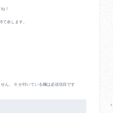
すね！
持て余します。
ません。
※
が付いている欄は必須項目です
«