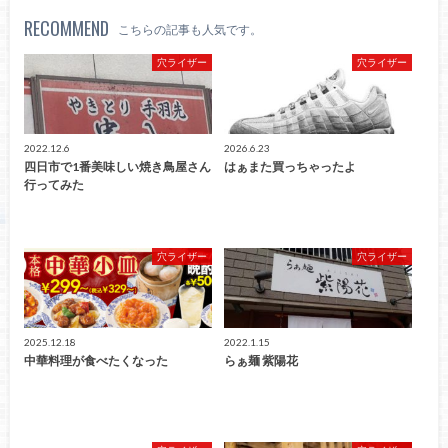
RECOMMEND
こちらの記事も人気です。
穴ライザー
穴ライザー
2022.12.6
2026.6.23
四日市で1番美味しい焼き鳥屋さん
はぁまた買っちゃったよ
行ってみた
穴ライザー
穴ライザー
2025.12.18
2022.1.15
中華料理が食べたくなった
らぁ麺 紫陽花