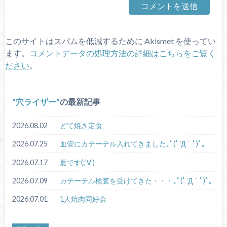
このサイトはスパムを低減するために Akismet を使ってい
ます。
コメントデータの処理方法の詳細はこちらをご覧く
ださい
。
穴ライザー
の最新記事
2026.08.02
どて焼き定食
2026.07.25
血管にカテーテル入れてきました｡ﾟ(ﾟ´Д｀ﾟ)ﾟ｡
2026.07.17
夏です(;’∀’)
2026.07.09
カテーテル検査を受けてきた・・・｡ﾟ(ﾟ´Д｀ﾟ)ﾟ｡
2026.07.01
1人焼肉同好会