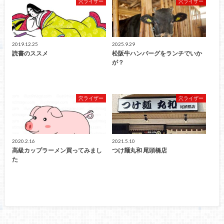
穴ライザー
穴ライザー
2019.12.25
2025.9.29
読書のススメ
松阪牛ハンバーグをランチでいか
が？
穴ライザー
穴ライザー
2020.2.16
2021.5.10
高級カップラーメン買ってみまし
つけ麺丸和 尾頭橋店
た