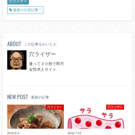
穴ライザー
最新の注目記事！
ABOUT
この記事をかいた人
穴ライザー
逢って３０秒で即尺
女性求人サイト
NEW POST
最新の記事
穴ライザー
穴ライザー
2026.8.2
2026.7.25