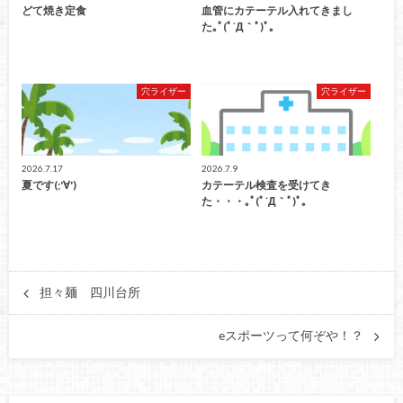
どて焼き定食
血管にカテーテル入れてきまし
た｡ﾟ(ﾟ´Д｀ﾟ)ﾟ｡
穴ライザー
穴ライザー
2026.7.17
2026.7.9
夏です(;'∀')
カテーテル検査を受けてき
た・・・｡ﾟ(ﾟ´Д｀ﾟ)ﾟ｡
担々麺 四川台所
eスポーツって何ぞや！？