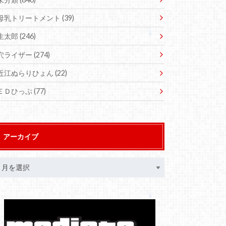
母乳トリートメント
(39)
生太郎
(246)
穴ライザー
(274)
近江ぬらりひょん
(22)
ＥＤひっぷ
(77)
アーカイブ