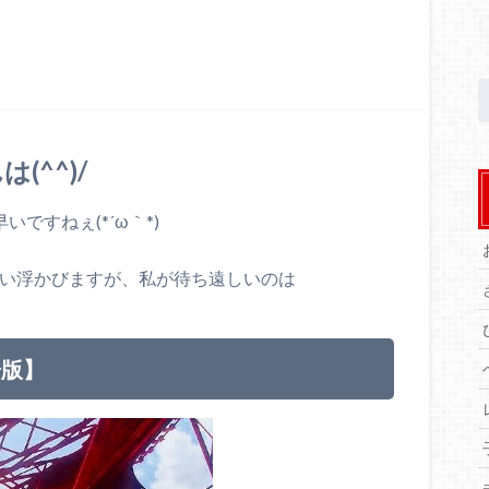
^^)/
ですねぇ(*´ω｀*)
思い浮かびますが、私が待ち遠しいのは
場版】