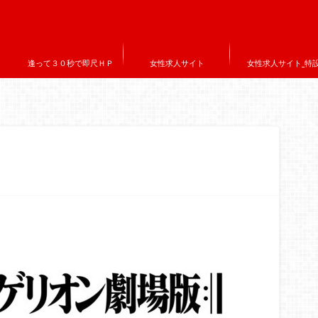
逢って３０秒で即尺ＨＰ
女性求人サイト
女性求人サイト_特