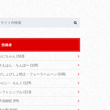
投稿者
おにちゃん
(183)
さもはん・ちんぽー
(109)
びしょびしょ戦士・フェーラームーン
(108)
ぺにい・ろんぐ
(129)
レフトニップル
(153)
子供師匠
(99)
未分類
(846)