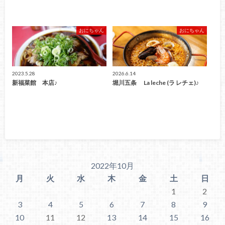
おにちゃん
おにちゃん
2023.5.28
2026.6.14
新福菜館 本店♪
堀川五条 La leche (ラ レチェ)♪
2022年10月
月
火
水
木
金
土
日
1
2
3
4
5
6
7
8
9
10
11
12
13
14
15
16