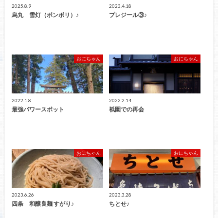
2025.8.9
2023.4.18
烏丸 雪灯（ボンボリ）♪
プレジール③♪
おにちゃん
おにちゃん
2022.1.8
2022.2.14
最強パワースポット
祇園での再会
おにちゃん
おにちゃん
2023.6.26
2023.3.28
四条 和醸良麺 すがり♪
ちとせ♪