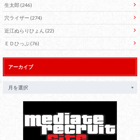
生太郎
(246)
穴ライザー
(274)
近江ぬらりひょん
(22)
ＥＤひっぷ
(76)
アーカイブ