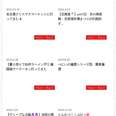
2024.12.13
2026.4.24
名古屋クリスマスマーケットに行
【北海道
】part④ 氷の美術
ってきた
館・支笏湖氷濤まつりが幻想的
す…
ぺにい・ろんぐ
ぺにい・ろんぐ
2025.6.18
2024.8.30
【量り売りで自作ラーメン
】楊
ぺにいの遍歴シリーズ③ 愛車遍
国福マーラータン行ってきた
歴
ぺにい・ろんぐ
ぺにい・ろんぐ
2026.3.23
2024.11.24
【ディープな大阪
】治安の悪
とんかつ！！ぶひっ