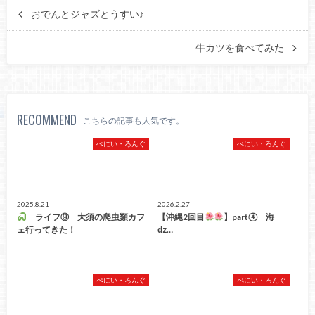
おでんとジャズとうすい♪
牛カツを食べてみた
RECOMMEND
こちらの記事も人気です。
ぺにい・ろんぐ
ぺにい・ろんぐ
2025.8.21
2026.2.27
ライフ⑨ 大須の爬虫類カフ
【沖縄2回目
】part④ 海
ェ行ってきた！
ǳ…
ぺにい・ろんぐ
ぺにい・ろんぐ