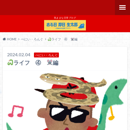
気ままな日常ブログ
HOME
ぺにい・ろんぐ
ライフ ④
編
2024.02.04
ぺにい・ろんぐ
ライフ ④
編