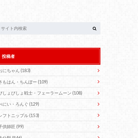
投稿者
おにちゃん
(183)
さもはん・ちんぽー
(109)
びしょびしょ戦士・フェーラームーン
(108)
ぺにい・ろんぐ
(129)
レフトニップル
(153)
子供師匠
(99)
未分類
(846)