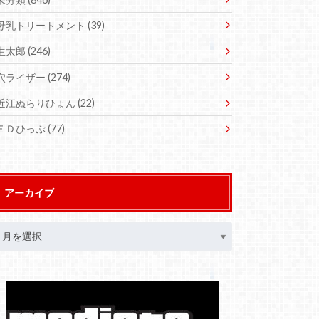
母乳トリートメント
(39)
生太郎
(246)
穴ライザー
(274)
近江ぬらりひょん
(22)
ＥＤひっぷ
(77)
アーカイブ