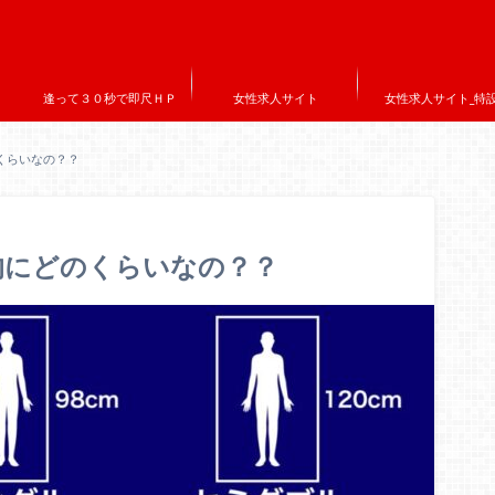
逢って３０秒で即尺ＨＰ
女性求人サイト
女性求人サイト_特
くらいなの？？
的にどのくらいなの？？