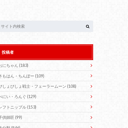
投稿者
おにちゃん
(183)
さもはん・ちんぽー
(109)
びしょびしょ戦士・フェーラームーン
(108)
ぺにい・ろんぐ
(129)
レフトニップル
(153)
子供師匠
(99)
未分類
(846)