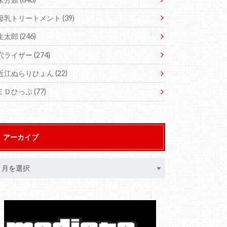
母乳トリートメント
(39)
生太郎
(246)
穴ライザー
(274)
近江ぬらりひょん
(22)
ＥＤひっぷ
(77)
アーカイブ