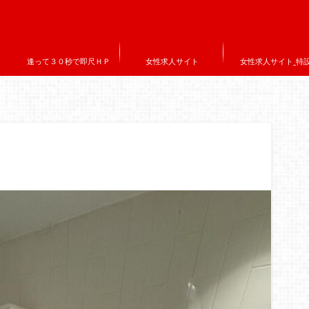
逢って３０秒で即尺ＨＰ
女性求人サイト
女性求人サイト_特