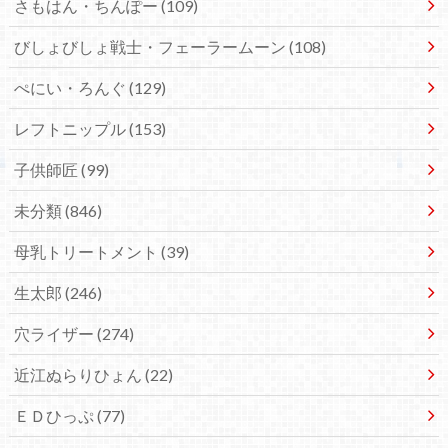
さもはん・ちんぽー
(109)
びしょびしょ戦士・フェーラームーン
(108)
ぺにい・ろんぐ
(129)
レフトニップル
(153)
子供師匠
(99)
未分類
(846)
母乳トリートメント
(39)
生太郎
(246)
穴ライザー
(274)
近江ぬらりひょん
(22)
ＥＤひっぷ
(77)