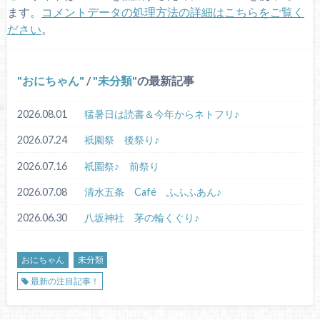
ます。
コメントデータの処理方法の詳細はこちらをご覧く
ださい
。
おにちゃん
/
未分類
の最新記事
2026.08.01
猛暑日は読書＆今年からネトフリ♪
2026.07.24
祇園祭 後祭り♪
2026.07.16
祇園祭♪ 前祭り
2026.07.08
清水五条 Café ふふふあん♪
2026.06.30
八坂神社 茅の輪くぐり♪
おにちゃん
未分類
最新の注目記事！