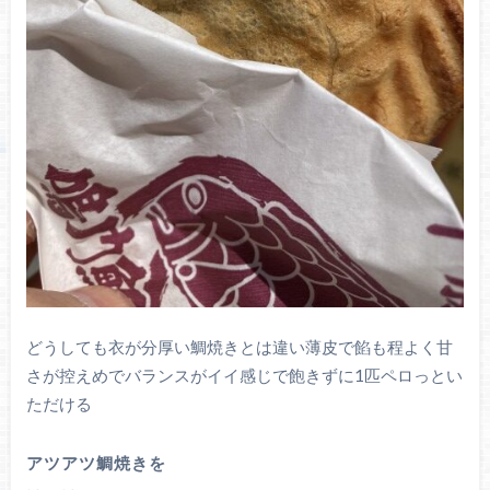
どうしても衣が分厚い鯛焼きとは違い薄皮で餡も程よく甘
さが控えめでバランスがイイ感じで飽きずに1匹ペロっとい
ただける
アツアツ鯛焼きを