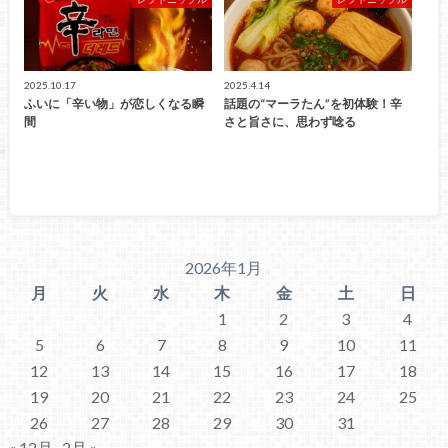
2025.10.17
2025.4.14
ふいに「辛い物」が恋しくなる瞬
話題の“マーラたん”を初体験！辛
間
さと旨さに、思わず唸る
2026年1月
月
火
水
木
金
土
日
1
2
3
4
5
6
7
8
9
10
11
12
13
14
15
16
17
18
19
20
21
22
23
24
25
26
27
28
29
30
31
« 12月
2月 »