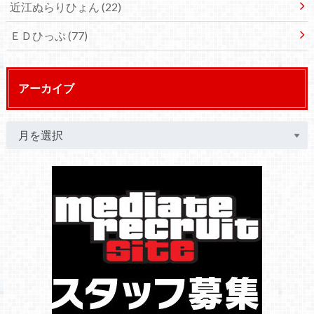
近江ぬらりひょん
(22)
ＥＤひっぷ
(77)
アーカイブ