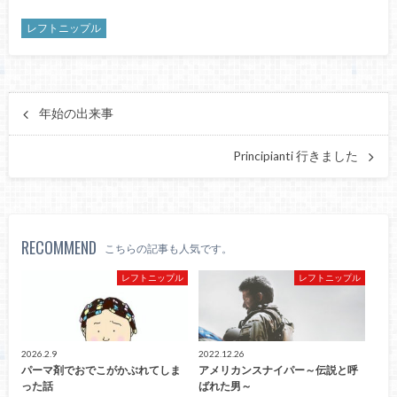
レフトニップル
年始の出来事
Principianti 行きました
RECOMMEND
こちらの記事も人気です。
レフトニップル
レフトニップル
2026.2.9
2022.12.26
パーマ剤でおでこがかぶれてしま
アメリカンスナイパー～伝説と呼
った話
ばれた男～