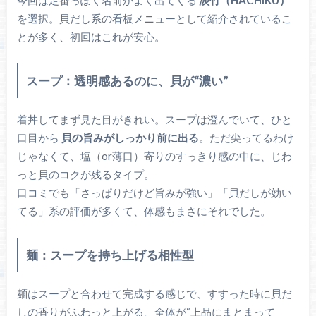
今回は定番っぽく名前がよく出てくる
淡竹（HACHIKU）
を選択。貝だし系の看板メニューとして紹介されているこ
とが多く、初回はこれが安心。
スープ：透明感あるのに、貝が“濃い”
着丼してまず見た目がきれい。スープは澄んでいて、ひと
口目から
貝の旨みがしっかり前に出る
。ただ尖ってるわけ
じゃなくて、塩（or薄口）寄りのすっきり感の中に、じわ
っと貝のコクが残るタイプ。
口コミでも「さっぱりだけど旨みが強い」「貝だしが効い
てる」系の評価が多くて、体感もまさにそれでした。
麺：スープを持ち上げる相性型
麺はスープと合わせて完成する感じで、すすった時に貝だ
しの香りがふわっと上がる。全体が“上品にまとまって