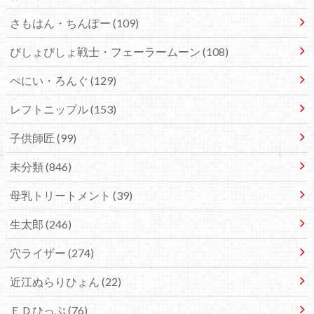
さもはん・ちんぽー
(109)
びしょびしょ戦士・フェーラームーン
(108)
ぺにい・ろんぐ
(129)
レフトニップル
(153)
子供師匠
(99)
未分類
(846)
母乳トリートメント
(39)
生太郎
(246)
穴ライザー
(274)
近江ぬらりひょん
(22)
ＥＤひっぷ
(76)