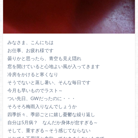
みなさま、こんにちは
お仕事、お疲れ様です
曇りかと思ったら、青空も見え隠れ
窓を開けていると心地よい風が入ってきます
冷房をかけると寒くなり
そうでないと蒸し暑い、そんな毎日です
今月も早いものでラスト～
つい先日、GWだったのに・・・
そろそろ梅雨入りなんでしょうか
四季折々、季節ごとに嬉し憂鬱な繰り返し
自分は5月病？ なんだか身体が怠すぎる～
そして、重すぎる～そう感じてならない