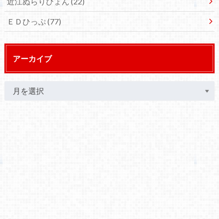
近江ぬらりひょん
(22)
ＥＤひっぷ
(77)
アーカイブ