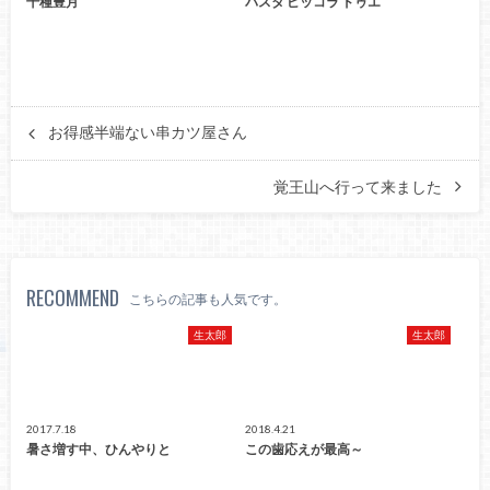
千種豊月
パスタ ピッコラ ドゥエ
お得感半端ない串カツ屋さん
覚王山へ行って来ました
RECOMMEND
こちらの記事も人気です。
生太郎
生太郎
2017.7.18
2018.4.21
暑さ増す中、ひんやりと
この歯応えが最高～