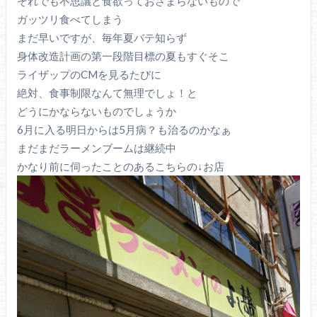
それでも不思議と食欲っておさまらないもので
ガッツリ食べてしまう
まだ早いですが、毎年夏バテ知らず
身体改造計画の第一段階目標の夏もすぐそこ
ライザップのCMを見るたびに
絶対、食事制限なんて無理でしょ！と
どうにかならないものでしょうか
6月に入る明日からは5月病？も治るのかなぁ
まだまだラーメンブームは継続中
かなり前に伺ったことのあるこちらの↓お店