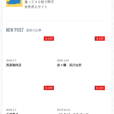
逢って３０秒で即尺
女性求人サイト
NEW POST
最新の記事
生太郎
生太郎
2020.2.7
2020.1.23
西原珈琲店
担々麺 四川台所
生太郎
生太郎
2020.1.7
2019.12.31