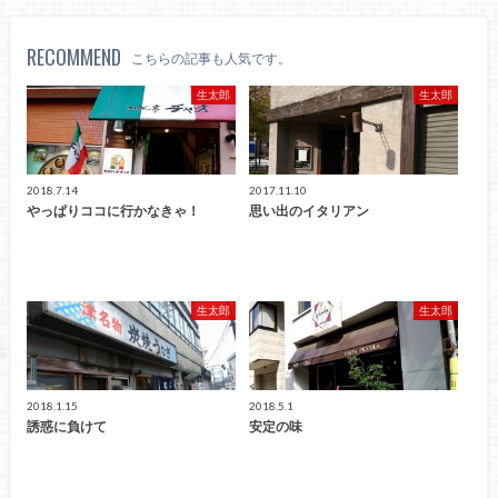
RECOMMEND
こちらの記事も人気です。
生太郎
生太郎
2018.7.14
2017.11.10
やっぱりココに行かなきゃ！
思い出のイタリアン
生太郎
生太郎
2018.1.15
2018.5.1
誘惑に負けて
安定の味