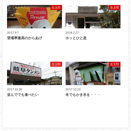
生太郎
生太郎
2017.9.7
2018.2.27
登場率激高のからあげ
ホッとひと息
生太郎
生太郎
2017.10.28
2017.12.22
並んででも食べたい
冬でもかき氷を・・・