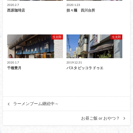
2020.2.7
2020.1.23
西原珈琲店
担々麺 四川台所
生太郎
生太郎
2020.1.7
2019.12.31
千種豊月
パスタ ピッコラ ドゥエ
ラーメンブーム継続中～
お昼ご飯 or おやつ？