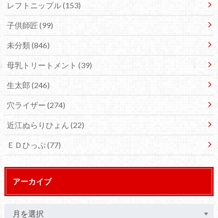
レフトニップル
(153)
子供師匠
(99)
未分類
(846)
母乳トリートメント
(39)
生太郎
(246)
穴ライザー
(274)
近江ぬらりひょん
(22)
ＥＤひっぷ
(77)
アーカイブ