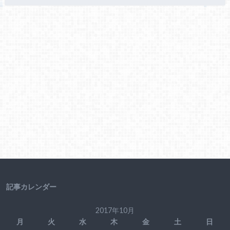
記事カレンダー
2017年10月
月
火
水
木
金
土
日