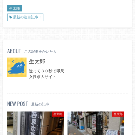
生太郎
最新の注目記事！
ABOUT
この記事をかいた人
生太郎
逢って３０秒で即尺
女性求人サイト
NEW POST
最新の記事
生太郎
生太郎