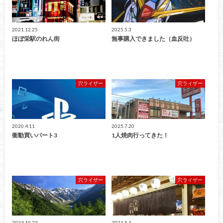
2021.12.25
2025.5.3
ほぼ栄駅のれん街
無事購入できました（血反吐）
穴ライザー
穴ライザー
2020.4.11
2025.7.20
衝動買いパート3
1人焼肉行ってきた！
穴ライザー
穴ライザー
2024.10.23
2021.5.1