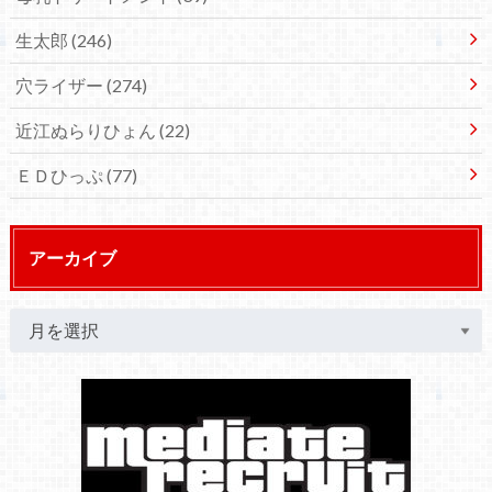
生太郎
(246)
穴ライザー
(274)
近江ぬらりひょん
(22)
ＥＤひっぷ
(77)
アーカイブ