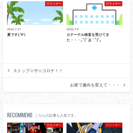
穴ライザー
穴ライザー
2026.7.17
2026.7.9
夏です(;'∀')
カテーテル検査を受けてき
た・・・｡ﾟ(ﾟ´Д｀ﾟ)ﾟ｡
ストップ☆ザ☆コロナ！！
お家で趣向を変えて・・・
RECOMMEND
こちらの記事も人気です。
穴ライザー
穴ライザー