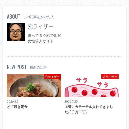
ABOUT
この記事をかいた人
穴ライザー
逢って３０秒で即尺
女性求人サイト
NEW POST
最新の記事
穴ライザー
穴ライザー
2026.8.2
2026.7.25
どて焼き定食
血管にカテーテル入れてきまし
た｡ﾟ(ﾟ´Д｀ﾟ)ﾟ｡