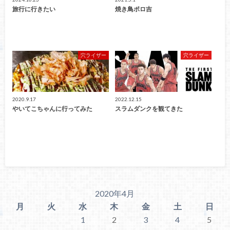
旅行に行きたい
焼き鳥ポロ吉
穴ライザー
穴ライザー
2020.9.17
2022.12.15
やいてこちゃんに行ってみた
スラムダンクを観てきた
2020年4月
月
火
水
木
金
土
日
1
2
3
4
5