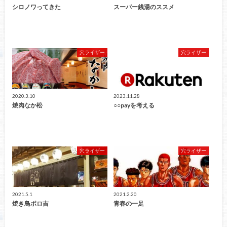
シロノワってきた
スーパー銭湯のススメ
穴ライザー
穴ライザー
2020.3.10
2023.11.28
焼肉なか松
○○payを考える
穴ライザー
穴ライザー
2021.5.1
2021.2.20
焼き鳥ポロ吉
青春の一足