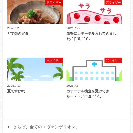
穴ライザー
穴ライザー
2026.8.2
2026.7.25
どて焼き定食
血管にカテーテル入れてきまし
た｡ﾟ(ﾟ´Д｀ﾟ)ﾟ｡
穴ライザー
穴ライザー
2026.7.17
2026.7.9
夏です(;'∀')
カテーテル検査を受けてき
た・・・｡ﾟ(ﾟ´Д｀ﾟ)ﾟ｡
さらば、全てのエヴァンゲリオン。