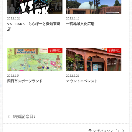
2022.6.26
2022.6.16
VS PARK ららぽーと愛知東郷
一宮地域文化広場
店
子供師匠
子供師匠
2022.6.5
2022.5.26
四日市スポーツランド
マウントエベレスト
結婚記念日♪
ランチのハシゴ♪