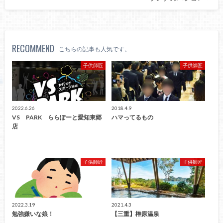
RECOMMEND
こちらの記事も人気です。
子供師匠
子供師匠
2022.6.26
2018.4.9
VS PARK ららぽーと愛知東郷
ハマってるもの
店
子供師匠
子供師匠
2022.3.19
2021.4.3
勉強嫌いな娘！
【三重】榊原温泉