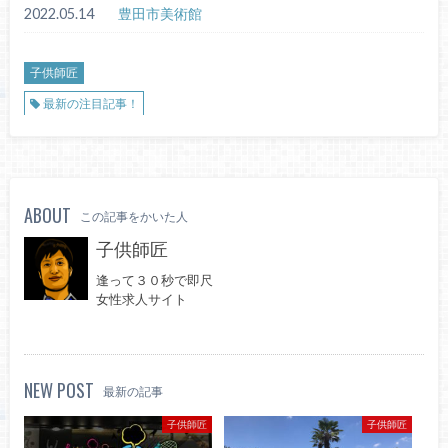
2022.05.14
豊田市美術館
子供師匠
最新の注目記事！
ABOUT
この記事をかいた人
子供師匠
逢って３０秒で即尺
女性求人サイト
NEW POST
最新の記事
子供師匠
子供師匠