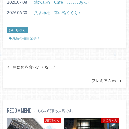
2026.07.08
清水五条 Café ふふふあん♪
2026.06.30
八坂神社 茅の輪くぐり♪
おにちゃん
最新の注目記事！
急に魚を食べたくなった
プレミアム○○
RECOMMEND
こちらの記事も人気です。
おにちゃん
おにちゃん