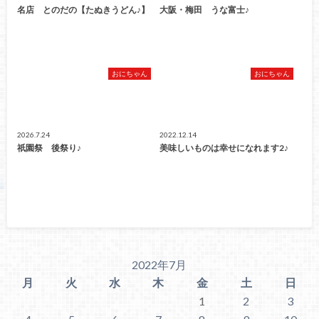
名店 とのだの【たぬきうどん♪】
大阪・梅田 うな富士♪
おにちゃん
おにちゃん
2026.7.24
2022.12.14
祇園祭 後祭り♪
美味しいものは幸せになれます2♪
2022年7月
月
火
水
木
金
土
日
1
2
3