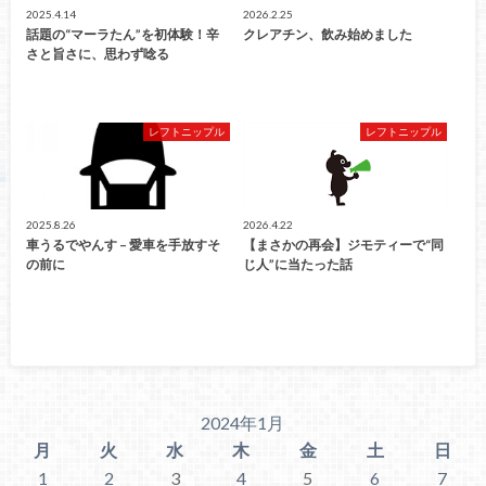
2025.4.14
2026.2.25
話題の“マーラたん”を初体験！辛
クレアチン、飲み始めました
さと旨さに、思わず唸る
レフトニップル
レフトニップル
2025.8.26
2026.4.22
車うるでやんす – 愛車を手放すそ
【まさかの再会】ジモティーで“同
の前に
じ人”に当たった話
2024年1月
月
火
水
木
金
土
日
1
2
3
4
5
6
7