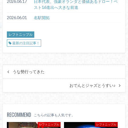
2026.06.17
日本代表、強豪オランダと価値あるドロー！ベ
スト16進出へ大きな前進
2026.06.01
名駅開拓
レフトニップル
最新の注目記事！
うな勢行ってきた
おでんとジャズとうすい♪
RECOMMEND
こちらの記事も人気です。
レフトニップル
レフトニップル