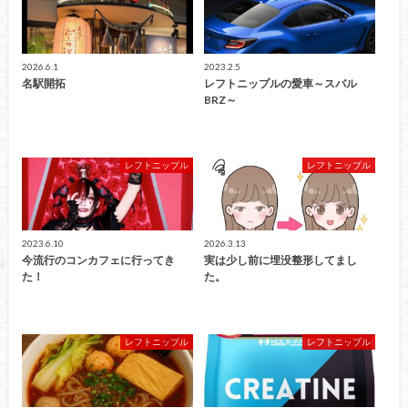
2026.6.1
2023.2.5
名駅開拓
レフトニップルの愛車～スバル
BRZ～
レフトニップル
レフトニップル
2023.6.10
2026.3.13
今流行のコンカフェに行ってき
実は少し前に埋没整形してまし
た！
た。
レフトニップル
レフトニップル