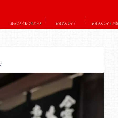
逢って３０秒で即尺ＨＰ
女性求人サイト
女性求人サイト_特
♪