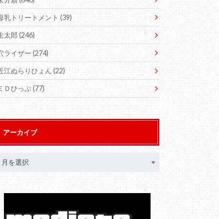
母乳トリートメント
(39)
生太郎
(246)
穴ライザー
(274)
近江ぬらりひょん
(22)
ＥＤひっぷ
(77)
アーカイブ