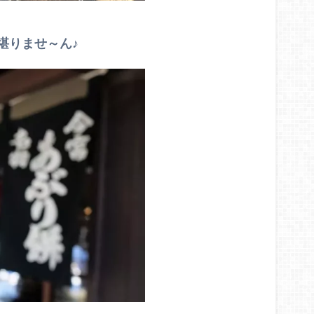
堪りませ～ん♪