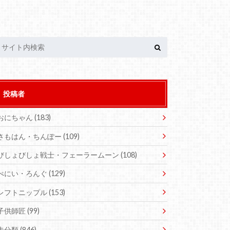
投稿者
おにちゃん
(183)
さもはん・ちんぽー
(109)
びしょびしょ戦士・フェーラームーン
(108)
ぺにい・ろんぐ
(129)
レフトニップル
(153)
子供師匠
(99)
未分類
(846)