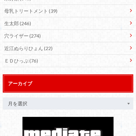
母乳トリートメント
(39)
生太郎
(246)
穴ライザー
(274)
近江ぬらりひょん
(22)
ＥＤひっぷ
(76)
アーカイブ