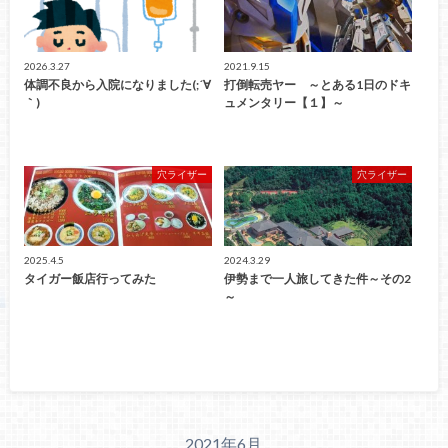
2026.3.27
2021.9.15
体調不良から入院になりました(;´∀
打倒転売ヤー ～とある1日のドキ
｀)
ュメンタリー【１】～
穴ライザー
穴ライザー
2025.4.5
2024.3.29
タイガー飯店行ってみた
伊勢まで一人旅してきた件～その2
～
2021年6月