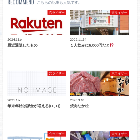
RECOMMEND
こちらの記事も人気です。
穴ライザー
穴ライザー
2024.11.6
2025.11.24
最近通販したもの
１人飲みに8,000円だと
穴ライザー
穴ライザー
2021.1.6
2020.3.10
年末年始は課金が増える((+_+))
焼肉なか松
穴ライザー
穴ライザー