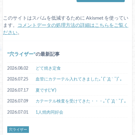
このサイトはスパムを低減するために Akismet を使ってい
ます。
コメントデータの処理方法の詳細はこちらをご覧く
ださい
。
穴ライザー
の最新記事
2026.08.02
どて焼き定食
2026.07.25
血管にカテーテル入れてきました｡ﾟ(ﾟ´Д｀ﾟ)ﾟ｡
2026.07.17
夏です(;’∀’)
2026.07.09
カテーテル検査を受けてきた・・・｡ﾟ(ﾟ´Д｀ﾟ)ﾟ｡
2026.07.01
1人焼肉同好会
穴ライザー