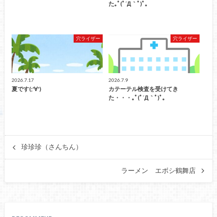
た｡ﾟ(ﾟ´Д｀ﾟ)ﾟ｡
穴ライザー
穴ライザー
2026.7.17
2026.7.9
夏です(;'∀')
カテーテル検査を受けてき
た・・・｡ﾟ(ﾟ´Д｀ﾟ)ﾟ｡
珍珍珍（さんちん）
ラーメン エボシ鶴舞店