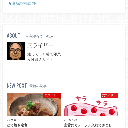
最新の注目記事！
ABOUT
この記事をかいた人
穴ライザー
逢って３０秒で即尺
女性求人サイト
NEW POST
最新の記事
穴ライザー
穴ライザー
2026.8.2
2026.7.25
どて焼き定食
血管にカテーテル入れてきまし