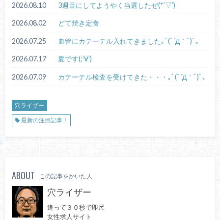
2026.08.10
3週目にしてようやく当選したぜ(*’▽’)
2026.08.02
どて焼き定食
2026.07.25
血管にカテーテル入れてきました｡ﾟ(ﾟ´Д｀ﾟ)ﾟ｡
2026.07.17
夏です(;’∀’)
2026.07.09
カテーテル検査を受けてきた・・・｡ﾟ(ﾟ´Д｀ﾟ)ﾟ｡
穴ライザー
最新の注目記事！
ABOUT
この記事をかいた人
穴ライザー
逢って３０秒で即尺
女性求人サイト