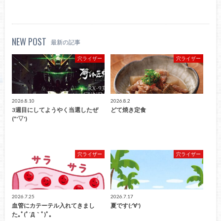
NEW POST
最新の記事
穴ライザー
穴ライザー
2026.8.10
2026.8.2
3週目にしてようやく当選したぜ
どて焼き定食
(*'▽')
穴ライザー
穴ライザー
2026.7.25
2026.7.17
血管にカテーテル入れてきまし
夏です(;'∀')
た｡ﾟ(ﾟ´Д｀ﾟ)ﾟ｡