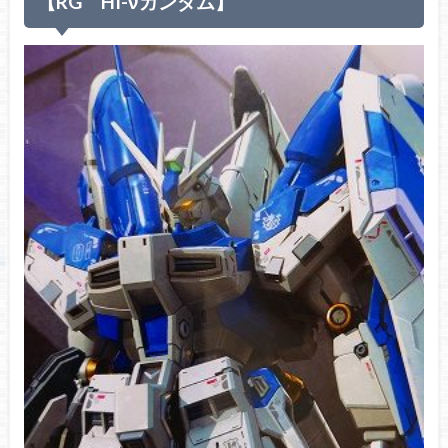
【RG HI-νガンダム】