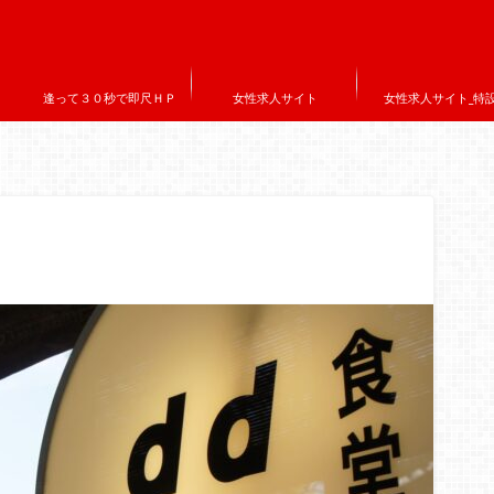
逢って３０秒で即尺ＨＰ
女性求人サイト
女性求人サイト_特