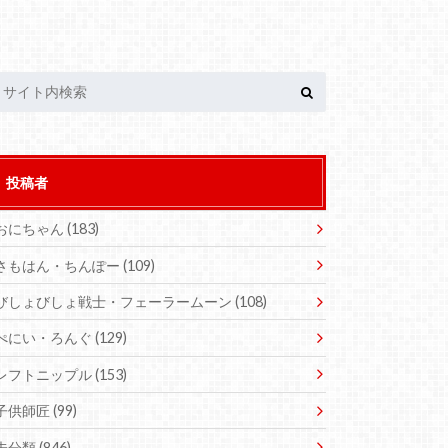
投稿者
おにちゃん
(183)
さもはん・ちんぽー
(109)
びしょびしょ戦士・フェーラームーン
(108)
ぺにい・ろんぐ
(129)
レフトニップル
(153)
子供師匠
(99)
未分類
(846)