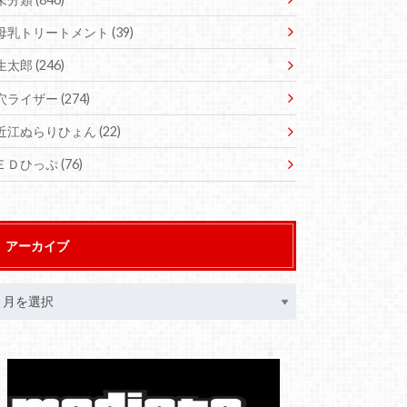
母乳トリートメント
(39)
生太郎
(246)
穴ライザー
(274)
近江ぬらりひょん
(22)
ＥＤひっぷ
(76)
アーカイブ