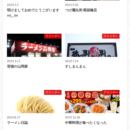
2023.1.5
2021.5.10
明けましておめでとうございます
つけ麺丸和 尾頭橋店
m(__)m
穴ライザー
穴ライザー
2023.11.5
2023.7.24
背徳の山岡家
すしまんまん
穴ライザー
穴ライザー
2025.8.17
2025.12.18
ラーメン日誌
中華料理が食べたくなった