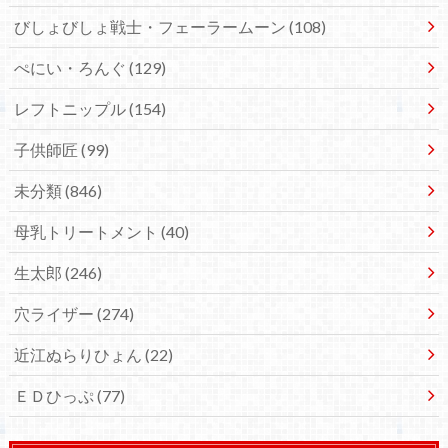
びしょびしょ戦士・フェーラームーン
(108)
ぺにい・ろんぐ
(129)
レフトニップル
(154)
子供師匠
(99)
未分類
(846)
母乳トリートメント
(40)
生太郎
(246)
穴ライザー
(274)
近江ぬらりひょん
(22)
ＥＤひっぷ
(77)