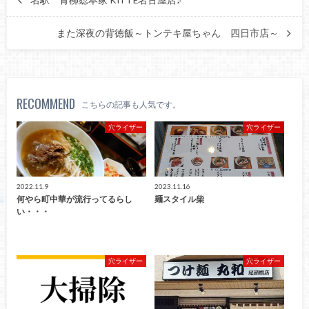
また深夜の背徳飯～トンテキ屋ちゃん 四日市店～
RECOMMEND
こちらの記事も人気です。
穴ライザー
穴ライザー
2022.11.9
2023.11.16
何やら町中華が流行ってるらし
麺スタイル柴
い・・・
穴ライザー
穴ライザー