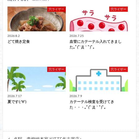
穴ライザー
穴ライザー
2026.8.2
2026.7.25
どて焼き定食
血管にカテーテル入れてきまし
た｡ﾟ(ﾟ´Д｀ﾟ)ﾟ｡
穴ライザー
穴ライザー
2026.7.17
2026.7.9
夏です(;'∀')
カテーテル検査を受けてき
た・・・｡ﾟ(ﾟ´Д｀ﾟ)ﾟ｡
名駅 青柳総本家 KITTE名古屋店♪