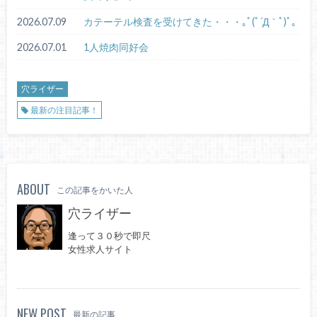
2026.07.09
カテーテル検査を受けてきた・・・｡ﾟ(ﾟ´Д｀ﾟ)ﾟ｡
2026.07.01
1人焼肉同好会
穴ライザー
最新の注目記事！
ABOUT
この記事をかいた人
穴ライザー
逢って３０秒で即尺
女性求人サイト
NEW POST
最新の記事