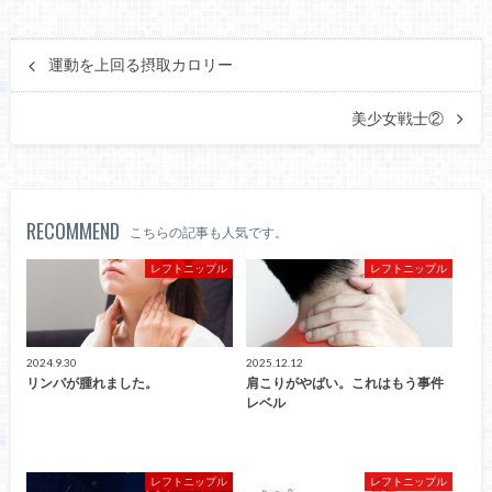
運動を上回る摂取カロリー
美少女戦士②
RECOMMEND
こちらの記事も人気です。
レフトニップル
レフトニップル
2024.9.30
2025.12.12
リンパが腫れました。
肩こりがやばい。これはもう事件
レベル
レフトニップル
レフトニップル