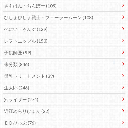
さもはん・ちんぽー
(109)
びしょびしょ戦士・フェーラームーン
(108)
ぺにい・ろんぐ
(129)
レフトニップル
(153)
子供師匠
(99)
未分類
(846)
母乳トリートメント
(39)
生太郎
(246)
穴ライザー
(274)
近江ぬらりひょん
(22)
ＥＤひっぷ
(76)