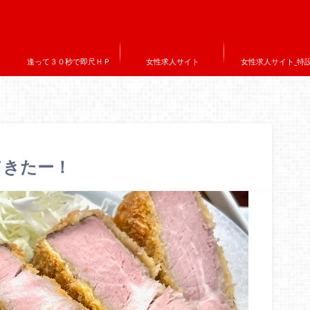
逢って３０秒で即尺ＨＰ
女性求人サイト
女性求人サイト_特
てきたー！