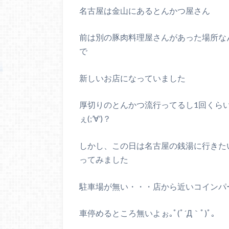
名古屋は金山にあるとんかつ屋さん
前は別の豚肉料理屋さんがあった場所な
で
新しいお店になっていました
厚切りのとんかつ流行ってるし1回くら
ぇ(;’∀’)？
しかし、この日は名古屋の銭湯に行きた
ってみました
駐車場が無い・・・店から近いコインパ
車停めるところ無いよぉ｡ﾟ(ﾟ´Д｀ﾟ)ﾟ｡