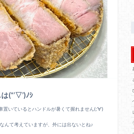
’▽’)ﾉｼ
いているとハンドルが暑くて握れません(;’∀’)
｀)なんて考えていますが、外には出ないとね♪