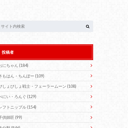
投稿者
おにちゃん
(184)
さもはん・ちんぽー
(109)
びしょびしょ戦士・フェーラームーン
(108)
ぺにい・ろんぐ
(129)
レフトニップル
(154)
子供師匠
(99)
未分類
(846)