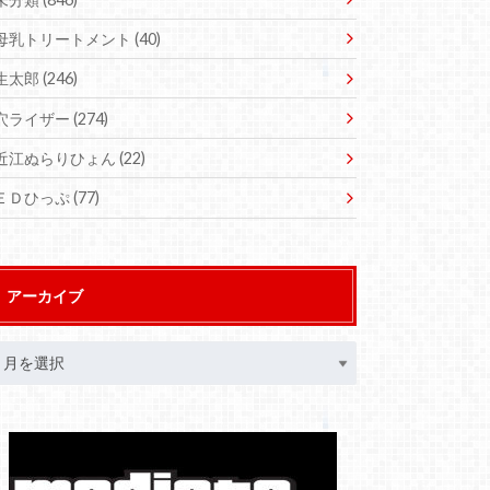
母乳トリートメント
(40)
生太郎
(246)
穴ライザー
(274)
近江ぬらりひょん
(22)
ＥＤひっぷ
(77)
アーカイブ