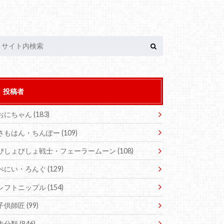
投稿者
おにちゃん
(183)
さもはん・ちんぽー
(109)
びしょびしょ戦士・フェーラームーン
(108)
ぺにい・ろんぐ
(129)
レフトニップル
(154)
子供師匠
(99)
未分類
(846)