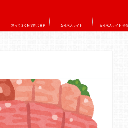
逢って３０秒で即尺ＨＰ
女性求人サイト
女性求人サイト_特