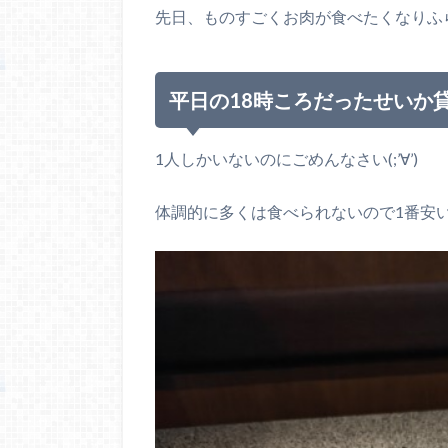
先日、ものすごくお肉が食べたくなりふ
平日の18時ころだったせいか
1人しかいないのにごめんなさい(;’∀’)
体調的に多くは食べられないので1番安