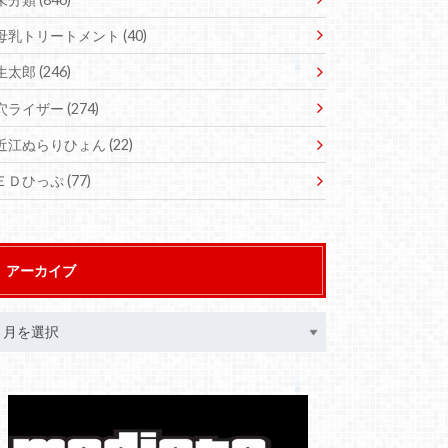
母乳トリートメント
(40)
生太郎
(246)
穴ライザー
(274)
近江ぬらりひょん
(22)
ＥＤひっぷ
(77)
アーカイブ