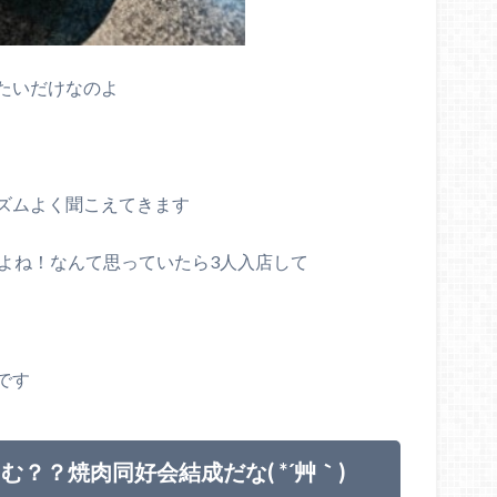
たいだけなのよ
ズムよく聞こえてきます
るよね！なんて思っていたら3人入店して
です
？？焼肉同好会結成だな( *´艸｀)