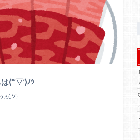
’▽’)ﾉｼ
;’∀’)