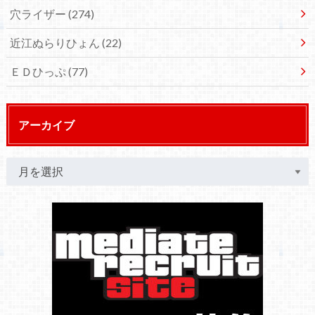
穴ライザー
(274)
近江ぬらりひょん
(22)
ＥＤひっぷ
(77)
アーカイブ