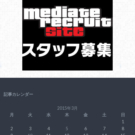
記事カレンダー
2015年3月
月
火
水
木
金
土
日
1
2
3
4
5
6
7
8