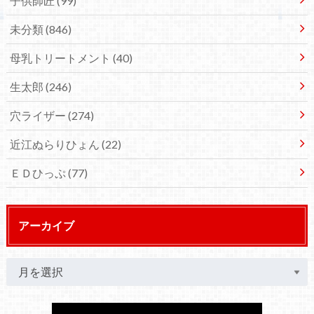
子供師匠
(99)
未分類
(846)
母乳トリートメント
(40)
生太郎
(246)
穴ライザー
(274)
近江ぬらりひょん
(22)
ＥＤひっぷ
(77)
アーカイブ